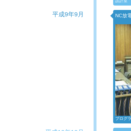
設計室
平成9年9月
NC放電
プログ