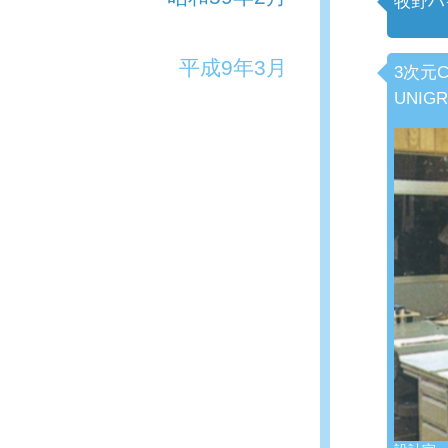
牧野ハ
平成9年3月
3次元C
UNIG