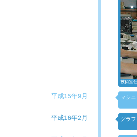
技術室
平成15年9月
マシニ
平成16年2月
グラフ