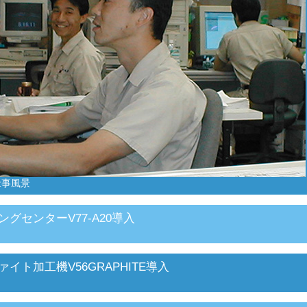
仕事風景
ングセンターV77-A20導入
ァイト加工機V56GRAPHITE導入